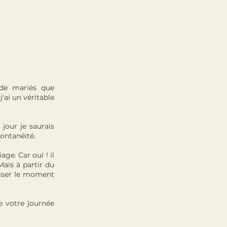
 de mariés que
'ai un véritable
 jour je saurais
ontanéité.
ge. Car oui ! il
ais à partir du
viser le moment
e votre journée