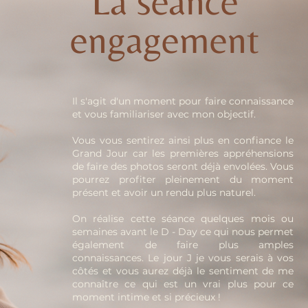
La séance
engagement
Il s'agit d'un moment pour faire connaissance
et vous familiariser avec mon objectif.
Vous vous sentirez ainsi plus en confiance le
Grand Jour car les premières appréhensions
de faire des photos seront déjà envolées. Vous
pourrez profiter pleinement du moment
présent et avoir un rendu plus naturel.
On réalise cette séance quelques mois ou
semaines avant le D - Day ce qui nous permet
également de faire plus amples
connaissances. Le jour J je vous serais à vos
côtés et vous aurez déjà le sentiment de me
connaître ce qui est un vrai plus pour ce
moment intime et si précieux !