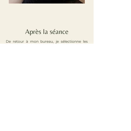
Après la séance
De retour à mon bureau, je sélectionne les
photos de votre séance et procède à un
premier post traitement pour leur appliquer
mon style de retouche (ambiance, couleur et
luminosité).
Une fois ce premier travail réalisé, je vous
adresse une galerie privé en ligne qui vous
permet de visionner vos photos et de faire
votre choix (si vous en avez un à faire).
Comme une boutique en ligne, vous ajoutez
les photos que vous souhaitez à votre panier
sans oublier de le valider pour que je reçoive
votre commande. Vous avez 15 jours pour
effectuer votre sélection. Vous avez la
possibilité de prendre des photos en plus de ce
qui est prévu dans votre formule initiale et
même de passer à une formule supérieure.
Je procède ensuite à la retouche finale des